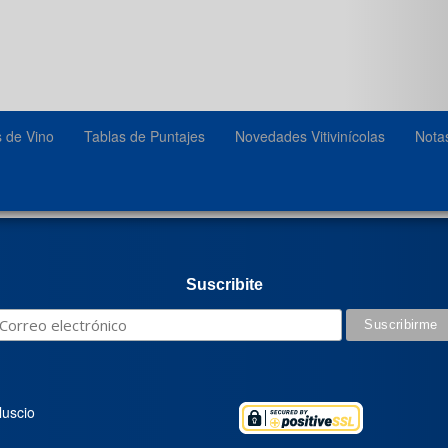
s de Vino
Tablas de Puntajes
Novedades Vitivinícolas
Nota
Suscribite
luscio