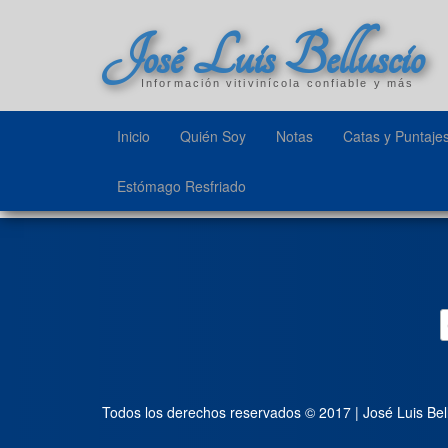
José Luis Belluscio
Información vitivinícola confiable y más
Inicio
Quién Soy
Notas
Catas y Puntaje
Estómago Resfriado
Todos los derechos reservados © 2017 | José Luis Bel