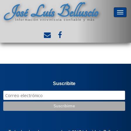
José Luis Belluscio
Información vitivinícola confiable y más
Suscribite