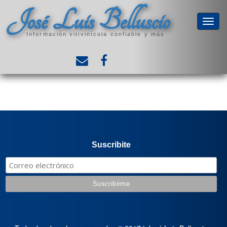
José Luis Belluscio
Información vitivinícola confiable y más
Suscribite