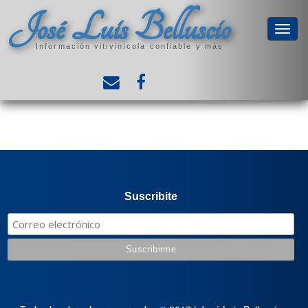
José Luis Belluscio
Información vitivinícola confiable y más
Suscribite