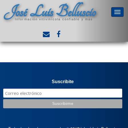
José Luis Belluscio
Información vitivinícola confiable y más
Suscribite