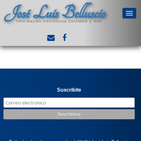
José Luis Belluscio
Información vitivinícola confiable y más
Suscribite