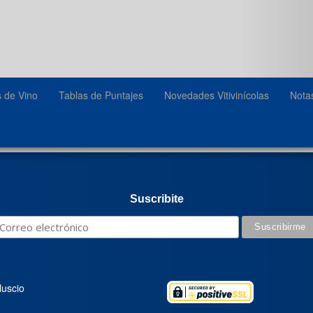
s de Vino
Tablas de Puntajes
Novedades Vitivinícolas
Nota
Suscribite
luscio