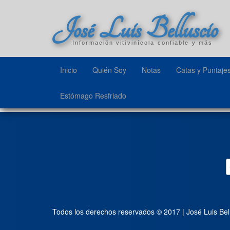
José Luis Belluscio
Información vitivinícola confiable y más
Inicio
Quién Soy
Notas
Catas y Puntaje
Estómago Resfriado
Todos los derechos reservados © 2017 | José Luis Bel