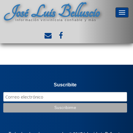
José Luis Belluscio
Información vitivinícola confiable y más
Suscribite