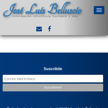
José Luis Belluscio
Información vitivinícola confiable y más
Suscribite