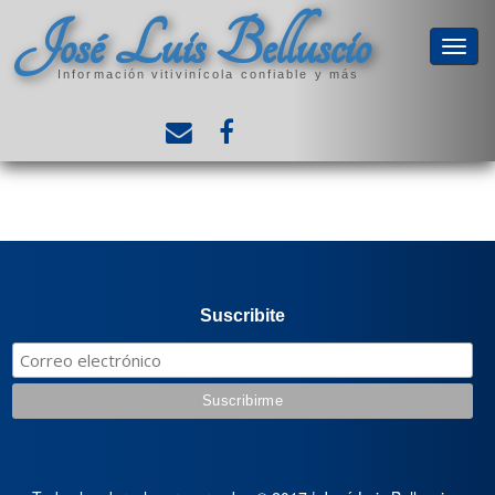
José Luis Belluscio
Información vitivinícola confiable y más
Suscribite