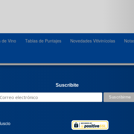
s de Vino
Tablas de Puntajes
Novedades Vitivinícolas
Nota
Suscribite
luscio