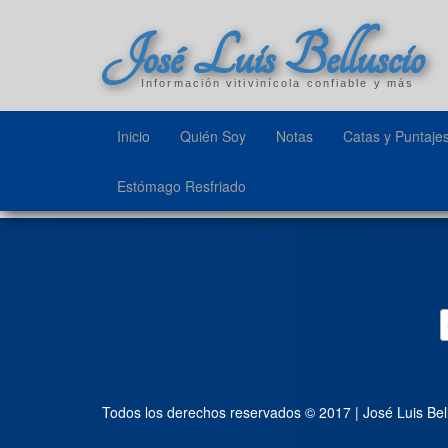
José Luis Belluscio
Información vitivinícola confiable y más
Inicio
Quién Soy
Notas
Catas y Puntaje
Estómago Resfriado
Todos los derechos reservados © 2017 | José Luis Bel