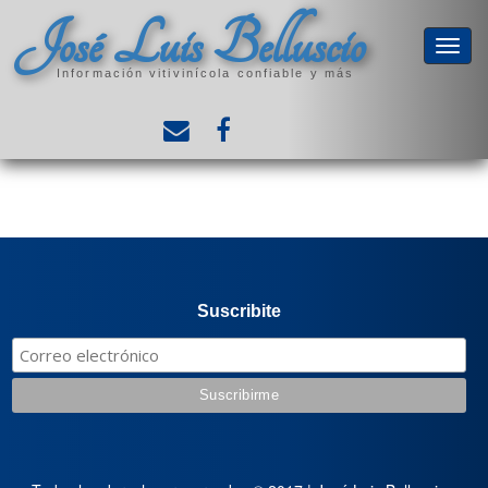
José Luis Belluscio
Información vitivinícola confiable y más
Suscribite