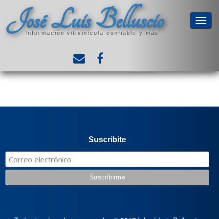
José Luis Belluscio
Información vitivinícola confiable y más
Suscribite