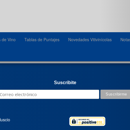
s de Vino
Tablas de Puntajes
Novedades Vitivinícolas
Nota
Suscribite
luscio