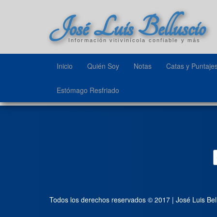
José Luis Belluscio
Información vitivinícola confiable y más
Inicio
Quién Soy
Notas
Catas y Puntaje
Estómago Resfriado
Todos los derechos reservados © 2017 | José Luis Bel