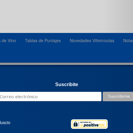
s de Vino
Tablas de Puntajes
Novedades Vitivinícolas
Nota
Suscribite
luscio