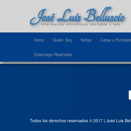
José Luis Belluscio
Información vitivinícola confiable y más
Inicio
Quién Soy
Notas
Catas y Puntaje
Estómago Resfriado
Todos los derechos reservados © 2017 | José Luis Bel