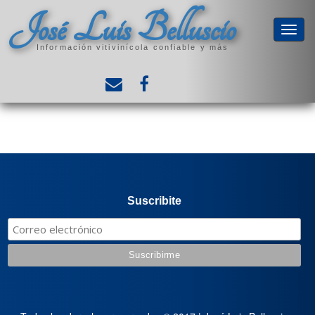
José Luis Belluscio
Información vitivinícola confiable y más
Suscribite