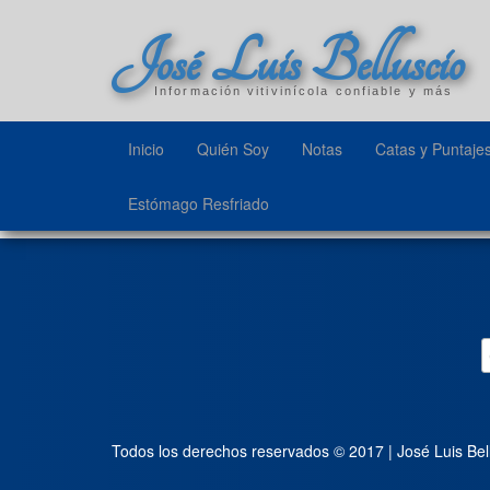
José Luis Belluscio
Información vitivinícola confiable y más
Inicio
Quién Soy
Notas
Catas y Puntaje
Estómago Resfriado
Todos los derechos reservados © 2017 | José Luis Bel