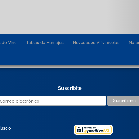
s de Vino
Tablas de Puntajes
Novedades Vitivinícolas
Nota
Suscribite
luscio