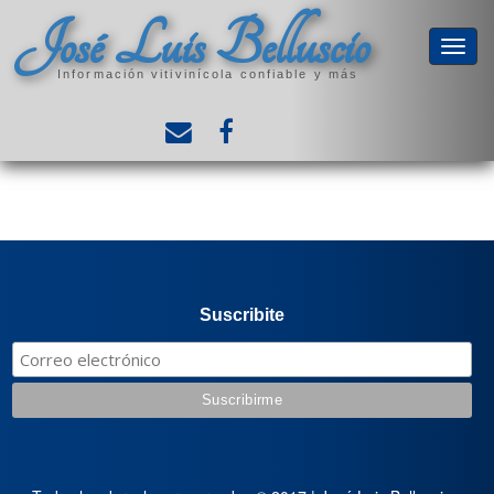
José Luis Belluscio
Información vitivinícola confiable y más
Suscribite