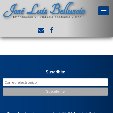
José Luis Belluscio
Información vitivinícola confiable y más
Suscribite