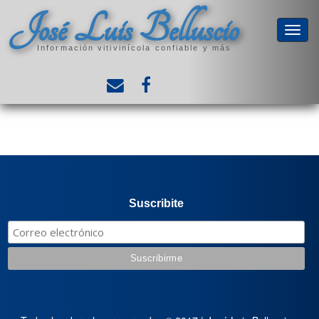
José Luis Belluscio
Información vitivinícola confiable y más
Suscribite