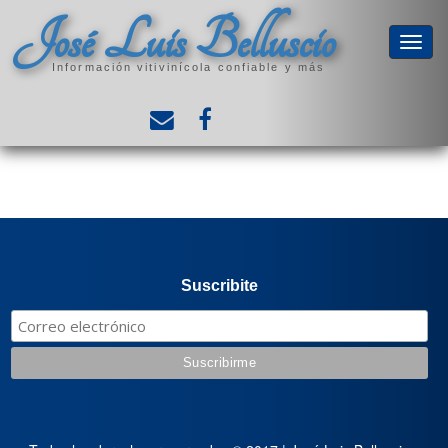
José Luis Belluscio
Información vitivinícola confiable y más
Suscribite