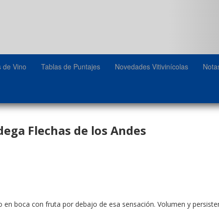
s de Vino
Tablas de Puntajes
Novedades Vitivinícolas
Nota
ega Flechas de los Andes
 en boca con fruta por debajo de esa sensación. Volumen y persiste