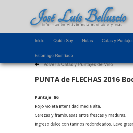
José Luis Belluscio
Información vitivinícola confiable y más
Inicio
Quién Soy
Notas
Catas y Puntaje
Estómago Resfriado
Volver a Catas y Puntajes de Vino
PUNTA de FLECHAS 2016 Bod
Puntaje: 86
Rojo violeta intensidad media alta.
Cerezas y frambuesas entre frescas y maduras.
Ingreso dulce con taninos redondeados. Leve graso